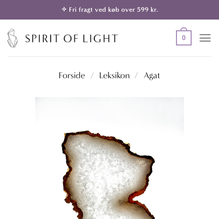
Fortsæt
✧ Fri fragt ved køb over 599 kr.
til
indhold
0
Forside
/
Leksikon
/
Agat