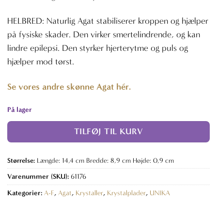
HELBRED: Naturlig Agat stabiliserer kroppen og hjælper
på fysiske skader. Den virker smertelindrende, og kan
lindre epilepsi. Den styrker hjerterytme og puls og
hjælper mod tørst.
Se vores andre skønne Agat hér.
På lager
TILFØJ TIL KURV
Størrelse:
Længde: 14,4 cm Bredde: 8,9 cm Højde: 0,9 cm
Varenummer (SKU):
61176
Kategorier:
A-F
,
Agat
,
Krystaller
,
Krystalplader
,
UNIKA