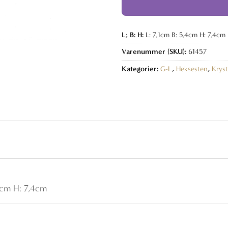
L; B: H:
L: 7,1cm B: 5,4cm H: 7,4cm
Varenummer (SKU):
61457
Kategorier:
G-L
,
Heksesten
,
Kryst
4cm H: 7,4cm