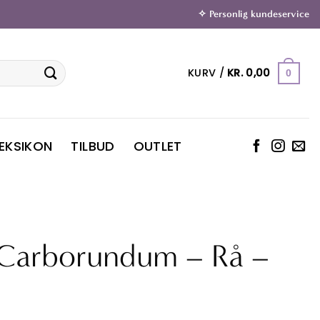
✧ Personlig kundeservice
KURV /
KR.
0,00
0
LEKSIKON
TILBUD
OUTLET
/Carborundum – Rå –