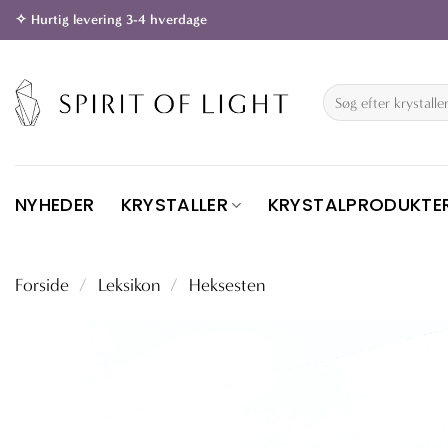
Fortsæt
✧ Hurtig levering 3-4 hverdage
til
indhold
Søg
efter:
NYHEDER
KRYSTALLER
KRYSTALPRODUKTE
Forside
/
Leksikon
/
Heksesten