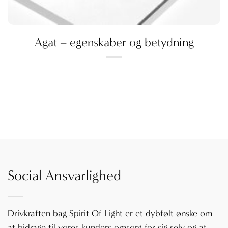
Agat – egenskaber og betydning
Social Ansvarlighed
Drivkraften bag Spirit Of Light er et dybfølt ønske om
at bidrage til vores kunders omsorg for sig selv og at