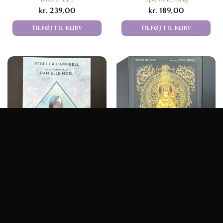
kr.
239,00
kr.
189,00
TILFØJ TIL KURV
TILFØJ TIL KURV
ENGLEKORT / ORAKELKORT
ENGLEKORT / ORAKELKORT
Orakelkort – Stjernesjæl
Orakelkort – The
Orakel
Esoteric Buddhism of
Japan
kr.
289,00
kr.
249,00