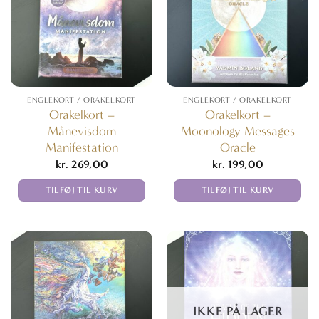
ENGLEKORT / ORAKELKORT
ENGLEKORT / ORAKELKORT
Orakelkort –
Orakelkort –
Månevisdom
Moonology Messages
Manifestation
Oracle
kr.
269,00
kr.
199,00
TILFØJ TIL KURV
TILFØJ TIL KURV
IKKE PÅ LAGER