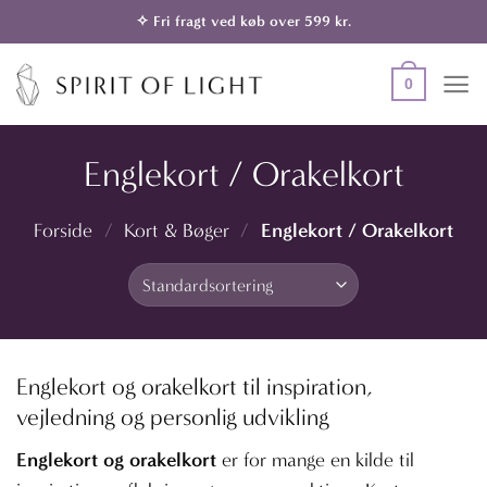
Fortsæt
✧ Fri fragt ved køb over 599 kr.
til
indhold
0
Englekort / Orakelkort
Englekort / Orakelkort
Forside
/
Kort & Bøger
/
Englekort og orakelkort til inspiration,
vejledning og personlig udvikling
Englekort og orakelkort
er for mange en kilde til