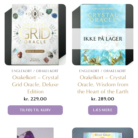
IKKE PÅ LAGER
ENGLEKORT / ORAKELKORT
ENGLEKORT / ORAKELKORT
Orakelkort – Crystal
Orakelkort – Crystal
Grid Oracle, Deluxe
Oracle, Wisdom from
Edition
the Heart of the Earth
kr.
229,00
kr.
289,00
TILFØJ TIL KURV
LÆS MERE