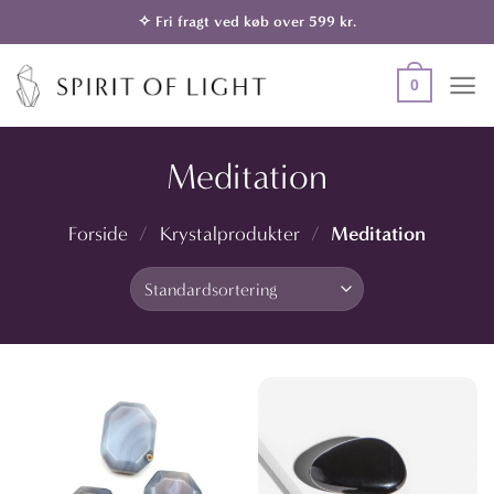
Fortsæt
✧ Fri fragt ved køb over 599 kr.
til
indhold
0
Meditation
Meditation
Forside
/
Krystalprodukter
/