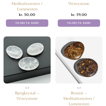
Meditationssten /
Worrystone
Lommesten
kr.
50,00
kr.
59,00
TILFØJ TIL KURV
TILFØJ TIL KURV
A-F
A-F
Bjergkrystal –
Bronsit –
Worrystone
Meditationssten /
Lommesten