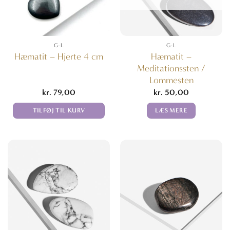
G-L
G-L
Hæmatit –
Hæmatit – Hjerte 4 cm
Meditationssten /
Lommesten
kr.
79,00
kr.
50,00
TILFØJ TIL KURV
LÆS MERE