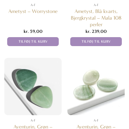
A-F
A-F
Ametyst, Blå kvarts,
Ametyst – Worrystone
Bjergkrystal – Mala 108
perler
kr.
59,00
kr.
239,00
TILFØJ TIL KURV
TILFØJ TIL KURV
A-F
A-F
Aventurin, Grøn –
Aventurin, Grøn –