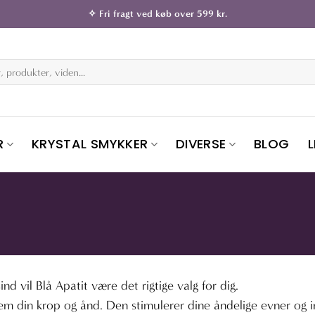
✧ Fri fragt ved køb over 599 kr.
R
KRYSTAL SMYKKER
DIVERSE
BLOG
d vil Blå Apatit være det rigtige valg for dig.
lem din krop og ånd. Den stimulerer dine åndelige evner og i