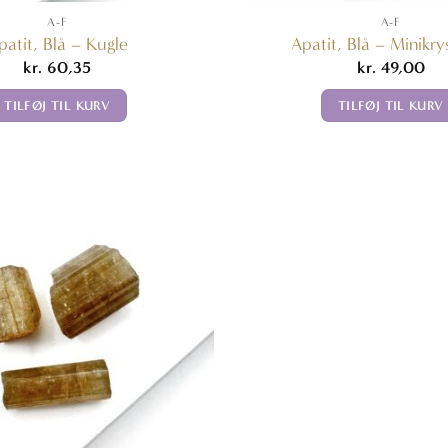
A-F
A-F
patit, Blå – Kugle
Apatit, Blå – Minikrys
kr.
60,35
kr.
49,00
TILFØJ TIL KURV
TILFØJ TIL KURV