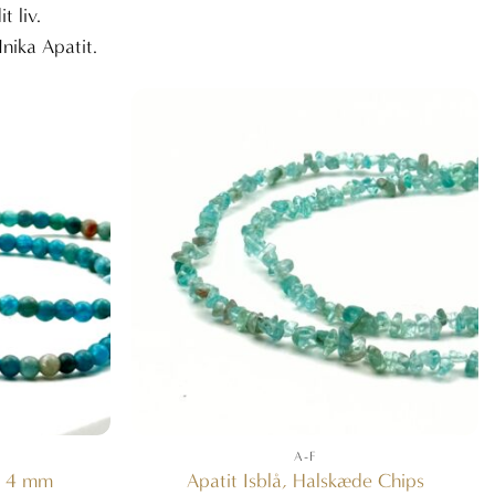
t liv.
nika Apatit.
A-F
d 4 mm
Apatit Isblå, Halskæde Chips