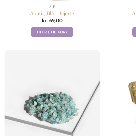
A-F
Apatit, Blå – Hjerte
A
kr.
69,00
TILFØJ TIL KURV