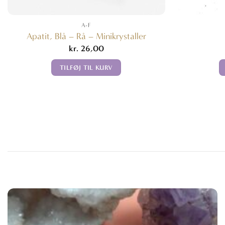
A-F
Apatit, Blå – Rå – Minikrystaller
kr.
26,00
TILFØJ TIL KURV