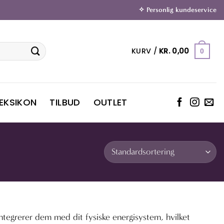
✧ Personlig kundeservice
KURV /
KR.
0,00
0
LEKSIKON
TILBUD
OUTLET
ntegrerer dem med dit fysiske energisystem, hvilket