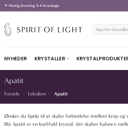
Fortsæt
✧ Hurtig levering 3-4 hverdage
til
indhold
Søg
efter:
NYHEDER
KRYSTALLER
KRYSTALPRODUKTE
Apatit
Apatit
Forside
/
Leksikon
/
Ønsker du hjælp til at skabe forbindelse imellem krop og sin
Blå Apatit er en kraftfuld krystal, der skaber balance mel