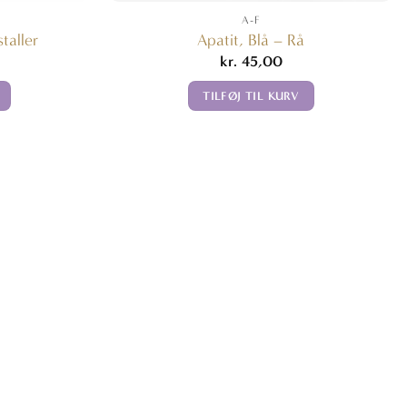
A-F
taller
Apatit, Blå – Rå
kr.
45,00
TILFØJ TIL KURV