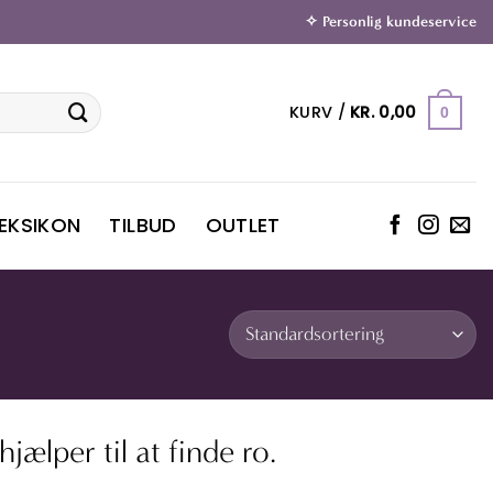
✧ Personlig kundeservice
KURV /
KR.
0,00
0
LEKSIKON
TILBUD
OUTLET
jælper til at finde ro.