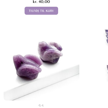
kr.
40,00
TILFØJ TIL KURV
G-L