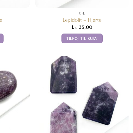
G-L
te
Lepidolit – Hjerte
kr.
35,00
TILFØJ TIL KURV