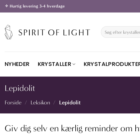
Fortsæt
✧ Hurtig levering 3-4 hverdage
til
indhold
Søg
efter:
NYHEDER
KRYSTALLER
KRYSTALPRODUKTE
Lepidolit
Lepidolit
Forside
/
Leksikon
/
Giv dig selv en kærlig reminder om hvo