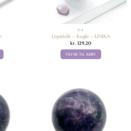
G-L
e
Lepidolit – Kugle – UNIKA
kr.
129,20
TILFØJ TIL KURV