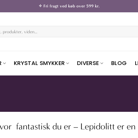
✧ Fri fragt ved køb over 599 kr.
R
KRYSTAL SMYKKER
DIVERSE
BLOG
r fantastisk du er – Lepidolitt er en h