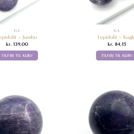
G-L
G-L
epidolit – Jumbo
Lepidolit – Kugl
kr.
139,00
kr.
84,15
TILFØJ TIL KURV
TILFØJ TIL KURV