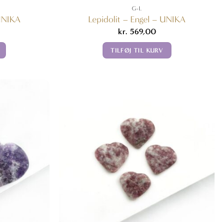
G-L
 UNIKA
Lepidolit – Engel – UNIKA
kr.
569,00
TILFØJ TIL KURV