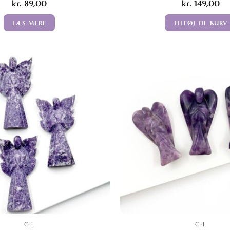
kr.
89,00
kr.
149,00
LÆS MERE
TILFØJ TIL KURV
G-L
G-L