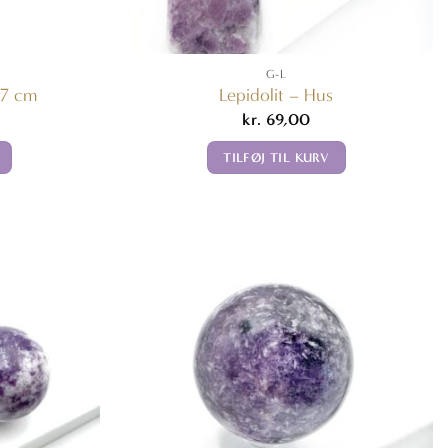
G-L
-7 cm
Lepidolit – Hus
kr.
69,00
TILFØJ TIL KURV