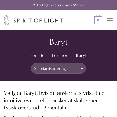
Fortsæt
✧ Fri fragt ved køb over 599 kr.
til
indhold
0
Baryt
Baryt
Forside
/
Leksikon
/
Vælg en Baryt, hvis du ønsker at styrke dine
intuitive evner, eller ønsker at skabe mere
fysisk overskud og mental ro.