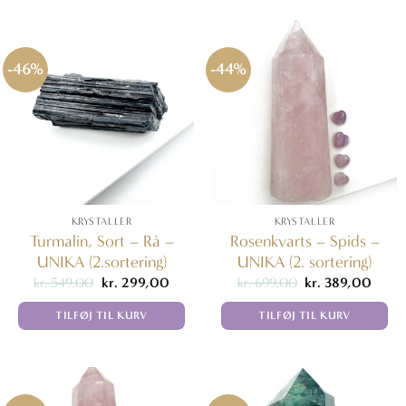
-46%
-44%
KRYSTALLER
KRYSTALLER
Turmalin, Sort – Rå –
Rosenkvarts – Spids –
UNIKA (2.sortering)
UNIKA (2. sortering)
Den
Den
Den
Den
kr.
549,00
kr.
299,00
kr.
699,00
kr.
389,00
oprindelige
aktuelle
oprindelige
aktuel
pris
pris
pris
pris
TILFØJ TIL KURV
TILFØJ TIL KURV
var:
er:
var:
er:
kr. 549,00.
kr. 299,00.
kr. 699,00.
kr. 38