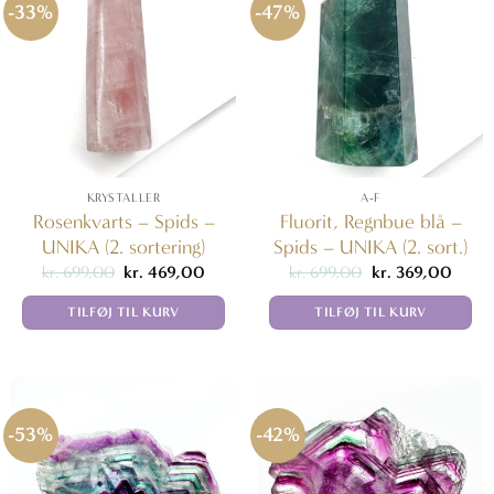
-33%
-47%
KRYSTALLER
A-F
Rosenkvarts – Spids –
Fluorit, Regnbue blå –
UNIKA (2. sortering)
Spids – UNIKA (2. sort.)
Den
Den
Den
Den
kr.
699,00
kr.
469,00
kr.
699,00
kr.
369,00
oprindelige
aktuelle
oprindelige
aktuel
pris
pris
pris
pris
TILFØJ TIL KURV
TILFØJ TIL KURV
var:
er:
var:
er:
kr. 699,00.
kr. 469,00.
kr. 699,00.
kr. 36
-53%
-42%