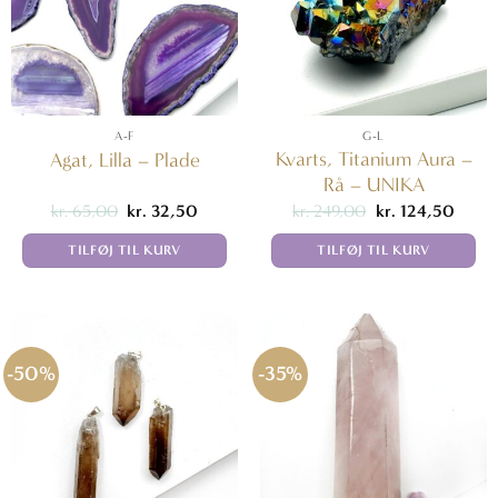
A-F
G-L
Kvarts, Titanium Aura –
Agat, Lilla – Plade
Rå – UNIKA
Den
Den
Den
Den
kr.
65,00
kr.
32,50
kr.
249,00
kr.
124,50
oprindelige
aktuelle
oprindelige
aktuel
pris
pris
pris
pris
TILFØJ TIL KURV
TILFØJ TIL KURV
var:
er:
var:
er:
kr. 65,00.
kr. 32,50.
kr. 249,00.
kr. 12
-50%
-35%