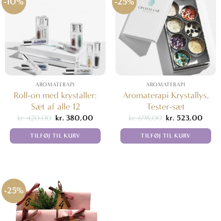
-10%
-25%
AROMATERAPI
AROMATERAPI
Roll-on med krystaller:
Aromaterapi Krystallys,
Sæt af alle 12
Tester-sæt
Den
Den
Den
Den
kr.
420,00
kr.
380,00
kr.
698,00
kr.
523,00
oprindelige
aktuelle
oprindelige
aktuel
pris
pris
pris
pris
TILFØJ TIL KURV
TILFØJ TIL KURV
var:
er:
var:
er:
kr. 420,00.
kr. 380,00.
kr. 698,00.
kr. 5
-25%