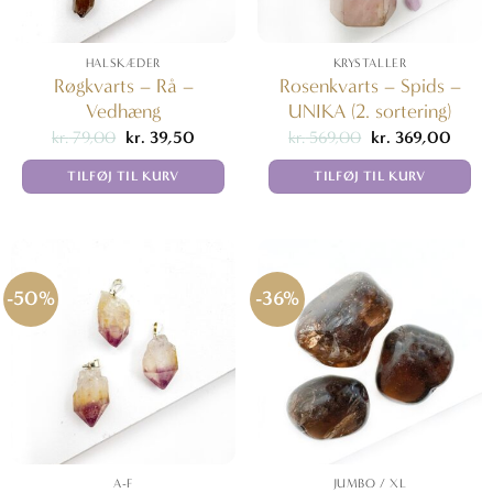
HALSKÆDER
KRYSTALLER
Røgkvarts – Rå –
Rosenkvarts – Spids –
Vedhæng
UNIKA (2. sortering)
Den
Den
Den
Den
kr.
79,00
kr.
39,50
kr.
569,00
kr.
369,00
oprindelige
aktuelle
oprindelige
aktuel
pris
pris
pris
pris
TILFØJ TIL KURV
TILFØJ TIL KURV
var:
er:
var:
er:
kr. 79,00.
kr. 39,50.
kr. 569,00.
kr. 36
-50%
-36%
A-F
JUMBO / XL