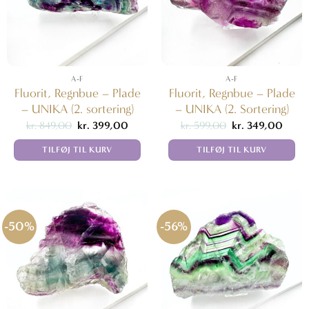
A-F
A-F
Fluorit, Regnbue – Plade
Fluorit, Regnbue – Plade
– UNIKA (2. sortering)
– UNIKA (2. Sortering)
Den
Den
Den
Den
kr.
849,00
kr.
399,00
kr.
599,00
kr.
349,00
oprindelige
aktuelle
oprindelige
aktuel
pris
pris
pris
pris
TILFØJ TIL KURV
TILFØJ TIL KURV
var:
er:
var:
er:
kr. 849,00.
kr. 399,00.
kr. 599,00.
kr. 34
-50%
-56%