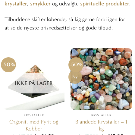
krystaller
smykker
spirituelle produkter
,
og udvalgte
.
Tilbuddene skifter løbende, så kig gerne forbi igen for
at se de nyeste prisnedsættelser og gode tilbud.
-50%
-50%
Ny
IKKE PÅ LAGER
KRYSTALLER
KRYSTALLER
Orgonit, med Pyrit og
Blandede Krystaller – 1
Kobber
kg