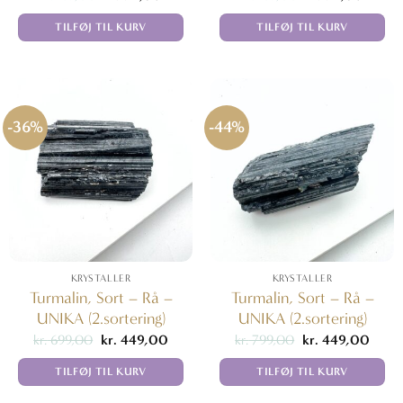
oprindelige
aktuelle
oprindelige
aktuell
pris
pris
pris
pris
TILFØJ TIL KURV
TILFØJ TIL KURV
var:
er:
var:
er:
kr. 189,00.
kr. 94,50.
kr. 189,00.
kr. 94,
-36%
-44%
KRYSTALLER
KRYSTALLER
Turmalin, Sort – Rå –
Turmalin, Sort – Rå –
UNIKA (2.sortering)
UNIKA (2.sortering)
Den
Den
Den
Den
kr.
699,00
kr.
449,00
kr.
799,00
kr.
449,00
oprindelige
aktuelle
oprindelige
aktuel
pris
pris
pris
pris
TILFØJ TIL KURV
TILFØJ TIL KURV
var:
er:
var:
er:
kr. 699,00.
kr. 449,00.
kr. 799,00.
kr. 44