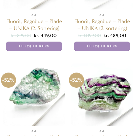
A-F
A-F
Fluorit, Regnbue – Plade
Fluorit, Regnbue – Plade
– UNIKA (2. Sortering)
– UNIKA (2. sortering)
Den
Den
Den
Den
kr.
899,00
kr.
449,00
kr.
1.099,00
kr.
489,00
oprindelige
aktuelle
oprindelige
aktue
pris
pris
pris
pris
TILFØJ TIL KURV
TILFØJ TIL KURV
var:
er:
var:
er:
kr. 899,00.
kr. 449,00.
kr. 1.099,00.
kr. 4
-52%
-52%
A-F
A-F