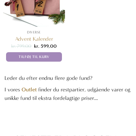
DIVERSE
Advent Kalender
Den
Den
kr.
799,00
kr.
599,00
oprindelige
aktuelle
pris
pris
TILFØJ TIL KURV
var:
er:
kr. 799,00.
kr. 599,00.
Leder du efter endnu flere gode fund?
Outlet
I vores
finder du restpartier, udgående varer og
unikke fund til ekstra fordelagtige priser…