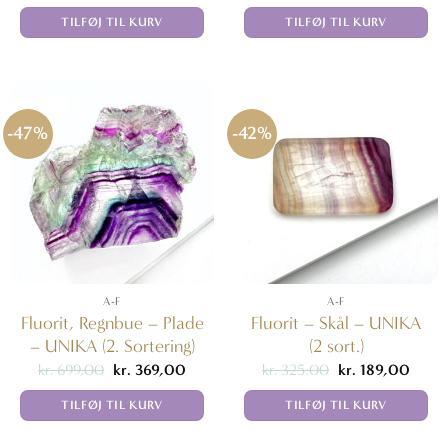
oprindelige
aktuelle
oprindelige
aktuel
pris
pris
pris
pris
TILFØJ TIL KURV
TILFØJ TIL KURV
var:
er:
var:
er:
kr. 899,00.
kr. 429,00.
kr. 899,00.
kr. 44
-47%
-42%
A-F
A-F
Fluorit, Regnbue – Plade
Fluorit – Skål – UNIKA
– UNIKA (2. Sortering)
(2 sort.)
Den
Den
Den
Den
kr.
699,00
kr.
369,00
kr.
325,00
kr.
189,00
oprindelige
aktuelle
oprindelige
aktuel
pris
pris
pris
pris
TILFØJ TIL KURV
TILFØJ TIL KURV
var:
er:
var:
er:
kr. 699,00.
kr. 369,00.
kr. 325,00.
kr. 18