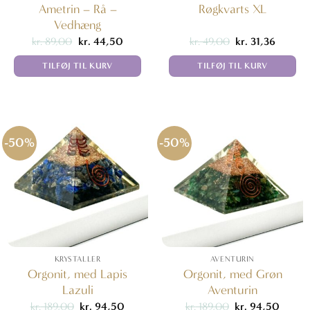
Ametrin – Rå –
Røgkvarts XL
Vedhæng
Den
Den
Den
Den
kr.
89,00
kr.
44,50
kr.
49,00
kr.
31,36
oprindelige
aktuelle
oprindelige
aktuelle
pris
pris
pris
pris
TILFØJ TIL KURV
TILFØJ TIL KURV
var:
er:
var:
er:
kr. 89,00.
kr. 44,50.
kr. 49,00.
kr. 31,36
-50%
-50%
KRYSTALLER
AVENTURIN
Orgonit, med Lapis
Orgonit, med Grøn
Lazuli
Aventurin
Den
Den
Den
Den
kr.
189,00
kr.
94,50
kr.
189,00
kr.
94,50