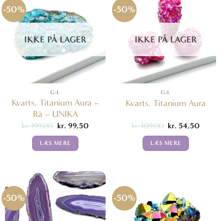
-50%
-50%
IKKE PÅ LAGER
IKKE PÅ LAGER
G-L
G-L
Kvarts, Titanium Aura –
Kvarts, Titanium Aura
Rå – UNIKA
Den
Den
Den
Den
kr.
199,00
kr.
99,50
kr.
109,00
kr.
54,50
oprindelige
aktuelle
oprindelige
aktuell
pris
pris
pris
pris
LÆS MERE
LÆS MERE
var:
er:
var:
er:
kr. 199,00.
kr. 99,50.
kr. 109,00.
kr. 54,
-50%
-50%