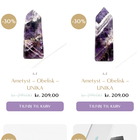
-30%
-30%
A-F
A-F
Ametyst – Obelisk –
Ametyst – Obelisk –
UNIKA
UNIKA
Den
Den
Den
Den
kr.
299,00
kr.
209,00
kr.
299,00
kr.
209,00
oprindelige
aktuelle
oprindelige
aktuel
pris
pris
pris
pris
TILFØJ TIL KURV
TILFØJ TIL KURV
var:
er:
var:
er:
kr. 299,00.
kr. 209,00.
kr. 299,00.
kr. 2