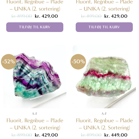
Fluorit, Regnbue – Plade
Fluorit, Regnbue – Plade
– UNIKA (2. sortering)
– UNIKA (2. sortering)
Den
Den
Den
Den
kr.
899,00
kr.
429,00
kr.
899,00
kr.
429,00
oprindelige
aktuelle
oprindelige
aktuel
pris
pris
pris
pris
TILFØJ TIL KURV
TILFØJ TIL KURV
var:
er:
var:
er:
kr. 899,00.
kr. 429,00.
kr. 899,00.
kr. 42
-52%
-50%
A-F
A-F
Fluorit, Regnbue – Plade
Fluorit, Regnbue – Plade
– UNIKA (2. sortering)
– UNIKA (2. Sortering)
Den
Den
Den
Den
kr.
899,00
kr.
429,00
kr.
899,00
kr.
449,00