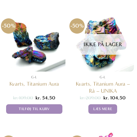
-50%
-50%
IKKE PÅ LAGER
G-L
G-L
Kvarts, Titanium Aura –
Kvarts, Titanium Aura
Rå – UNIKA
Den
Den
Den
Den
kr.
109,00
kr.
54,50
kr.
209,00
kr.
104,50
oprindelige
aktuelle
oprindelige
aktuel
pris
pris
pris
pris
TILFØJ TIL KURV
LÆS MERE
var:
er:
var:
er:
kr. 109,00.
kr. 54,50.
kr. 209,00.
kr. 10