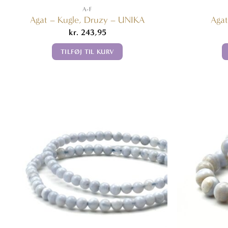
A-F
Agat – Kugle, Druzy – UNIKA
Agat
kr.
243,95
TILFØJ TIL KURV