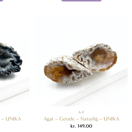
00.
kr. 599,00.
A-F
g – UNIKA
Agat – Geode – Naturlig – UNIKA
kr.
149,00