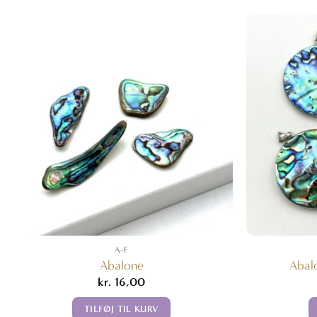
A-F
Abalone
Abal
kr.
16,00
TILFØJ TIL KURV