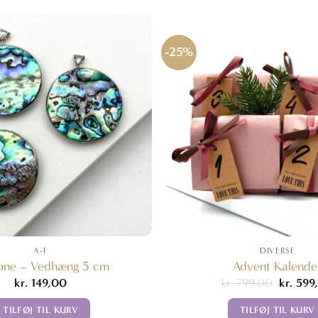
-25%
A-F
DIVERSE
one – Vedhæng 5 cm
Advent Kalende
Den
kr.
149,00
kr.
799,00
kr.
599
oprindel
pris
TILFØJ TIL KURV
TILFØJ TIL KURV
var: