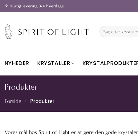
Fortsæt
✧ Hurtig levering 3-4 hverdage
til
indhold
Søg
efter:
NYHEDER
KRYSTALLER
KRYSTALPRODUKTE
Produkter
Produkter
Forside
/
Vores mål hos Spirit of Light er at gøre den gode krystale