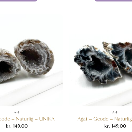
kr. 799,
A-F
A-F
eode – Naturlig – UNIKA
Agat – Geode – Naturli
kr.
149,00
kr.
149,00