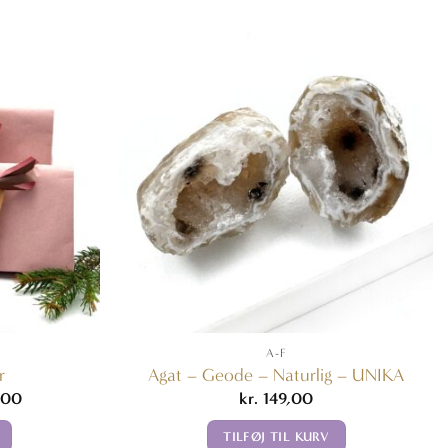
A-F
r
Agat – Geode – Naturlig – UNIKA
Den
,00
kr.
149,00
ige
aktuelle
pris
TILFØJ TIL KURV
er: