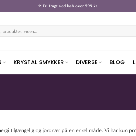
✧ Fri fragt ved køb over 599 kr.
R
KRYSTAL SMYKKER
DIVERSE
BLOG
nergi tilgængelig og jordnær på en enkel måde. Vi har kun pro