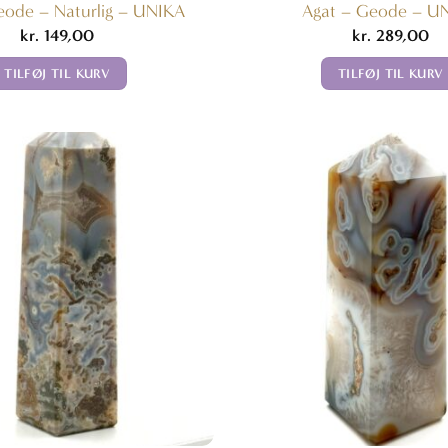
eode – Naturlig – UNIKA
Agat – Geode – U
kr.
149,00
kr.
289,00
TILFØJ TIL KURV
TILFØJ TIL KURV