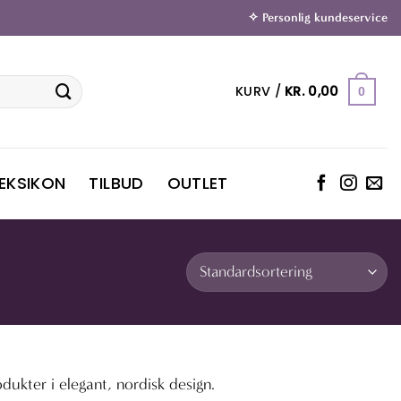
✧ Personlig kundeservice
KURV /
KR.
0,00
0
LEKSIKON
TILBUD
OUTLET
dukter i elegant, nordisk design.