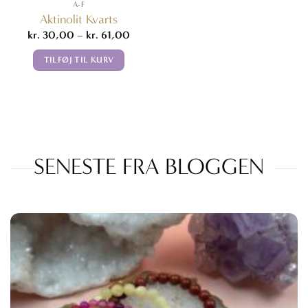
A-F
Aktinolit Kvarts
Prisinterval:
kr.
30,00
–
kr.
61,00
kr. 30,00
til
TILFØJ TIL KURV
kr. 61,00
Dette
vare
har
flere
varianter.
SENESTE FRA BLOGGEN
Mulighederne
kan
vælges
på
varesiden