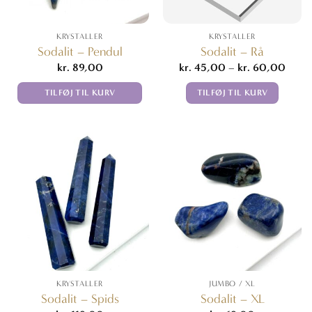
KRYSTALLER
KRYSTALLER
Sodalit – Pendul
Sodalit – Rå
Prisin
kr.
89,00
kr.
45,00
–
kr.
60,00
kr. 4
til
TILFØJ TIL KURV
TILFØJ TIL KURV
kr. 6
Dette
vare
har
flere
varianter.
Mulighederne
kan
vælges
på
varesiden
KRYSTALLER
JUMBO / XL
Sodalit – Spids
Sodalit – XL