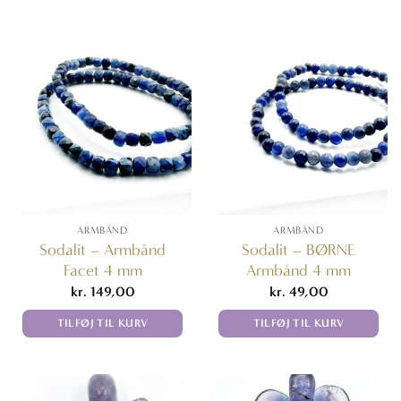
Dette
vare
har
flere
varianter.
Mulighederne
kan
vælges
på
varesiden
ARMBÅND
ARMBÅND
Sodalit – Armbånd
Sodalit – BØRNE
Facet 4 mm
Armbånd 4 mm
kr.
149,00
kr.
49,00
TILFØJ TIL KURV
TILFØJ TIL KURV