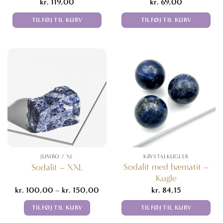
kr.
119,00
kr.
69,00
TILFØJ TIL KURV
TILFØJ TIL KURV
JUMBO / XL
KRYSTALKUGLER
Sodalit med hæmatit –
Sodalit – XXL
Kugle
Prisinterval:
kr.
100,00
–
kr.
150,00
kr.
84,15
kr. 100,00
til
TILFØJ TIL KURV
TILFØJ TIL KURV
kr. 150,00
Dette