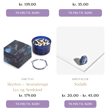
kr.
139,00
kr.
35,00
TILFØJ TIL KURV
TILFØJ TIL KURV
AMETYST
KRYSTALLER
Skytten – Aromaterapi
Sodalit
Lys og Armbånd
Prisin
kr.
179,00
kr.
20,00
–
kr.
45,00
kr. 2
til
TILFØJ TIL KURV
TILFØJ TIL KURV
kr. 4