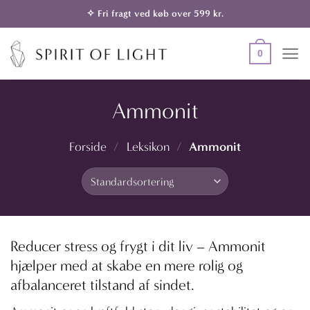
Fortsæt
✧ Fri fragt ved køb over 599 kr.
til
indhold
0
Ammonit
Ammonit
Forside
/
Leksikon
/
Reducer stress og frygt i dit liv – Ammonit
hjælper med at skabe en mere rolig og
afbalanceret tilstand af sindet.