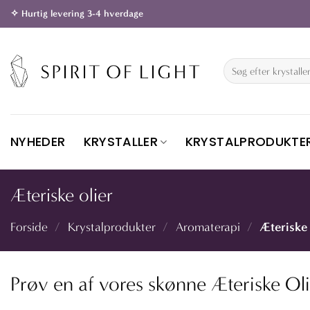
Fortsæt
✧ Hurtig levering 3-4 hverdage
til
indhold
Søg
efter:
NYHEDER
KRYSTALLER
KRYSTALPRODUKTE
Æteriske olier
Æteriske 
Forside
/
Krystalprodukter
/
Aromaterapi
/
Prøv en af vores skønne Æteriske Ol