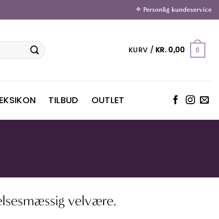
✧ Personlig kundeservice
KURV /
KR.
0,00
0
LEKSIKON
TILBUD
OUTLET
elsesmæssig velvære.