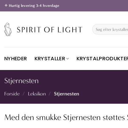
Fortsæt
✧ Hurtig levering 3-4 hverdage
til
indhold
Søg
efter:
NYHEDER
KRYSTALLER
KRYSTALPRODUKTE
Stjernesten
Stjernesten
Forside
/
Leksikon
/
Med den smukke Stjernesten støttes 