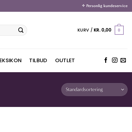
✧ Personlig kundeservice
KURV /
KR.
0,00
0
LEKSIKON
TILBUD
OUTLET