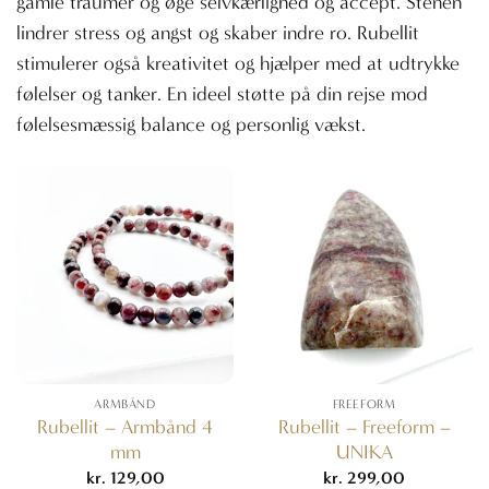
gamle traumer og øge selvkærlighed og accept. Stenen
lindrer stress og angst og skaber indre ro. Rubellit
stimulerer også kreativitet og hjælper med at udtrykke
følelser og tanker. En ideel støtte på din rejse mod
følelsesmæssig balance og personlig vækst.
ARMBÅND
FREEFORM
Rubellit – Armbånd 4
Rubellit – Freeform –
mm
UNIKA
kr.
129,00
kr.
299,00